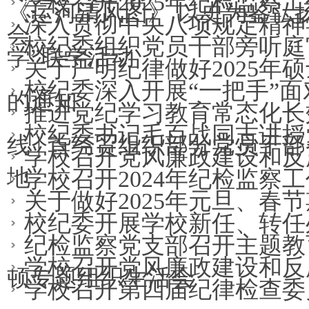
学校召开2025年纪检监察
《运河清风图》 以史为鉴弘
深入贯彻中央八项规定精神
会
校纪委组织党员干部旁听庭
学”联学活动
关于严明纪律做好2025年
校纪委深入开展“一把手”面
的通知
推进党纪学习教育常态化长
校纪委书记毛百战同志讲授
线 | 首经贸组织部分党员
学校召开党风廉政建设和反
地
学校召开2024年纪检监察
关于做好2025年元旦、春
校纪委开展学校新任、转任
纪检监察党支部召开主题教
学校召开党风廉政建设和反
顿专题组织生活会
学校召开第四届纪律检查委