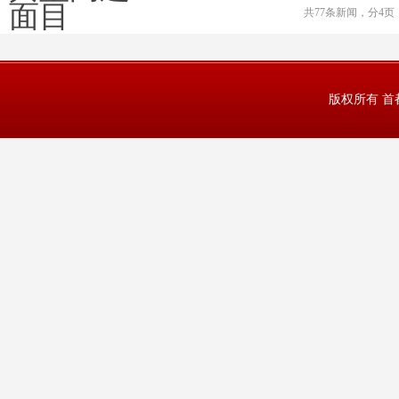
面目
共77条新闻，分4
版权所有 