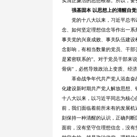
实清正廉洁的思想根基。所以，
强基固本 以思想上的清醒
党的十八大以来，习近平总书
念、如何坚定理想信念等作出一系
事关党的兴衰成败、事关队伍建设
念影响，有相当数量的党员、干部
是紧密联系的”。对于党员干部来说
骨病”，必然导致政治上变质、
革命战争年代共产党人浴血奋
化建设新时期共产党人解放思想、
十八大以来，以习近平同志为核心
前，我们面临着前所未有的发展机
刻保持一种清醒的认识，正确判断
面前，没有坚守住理想信念，没有