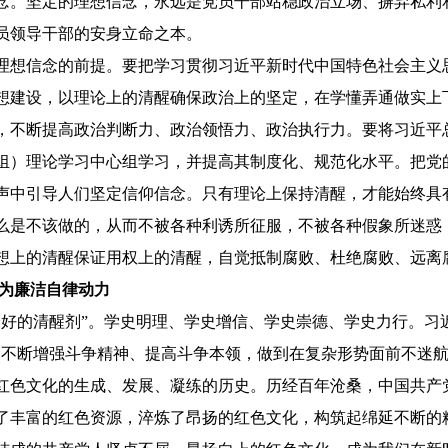
念。坚定的理想信念，永远是党员干部站稳政治立场、摒弃私利
党员领导干部的安身立命之本。
理想信念的前提。要把学习贯彻习近平新时代中国特色社会主义
想建设，以理论上的清醒确保政治上的坚定，在学懂弄通做实上
，不断提高政治判断力、政治领悟力、政治执行力。要将习近平
组）理论学习中心组学习，并提高其制度化、规范化水平。把党
声中引导人们坚定信仰信念。只有理论上保持清醒，才能始终具
么是不该做的，从而不被各种利诱所征服，不被各种假象所迷惑
思想上的清醒保证用权上的清醒，自觉抵制腐败、杜绝腐败、
化为廉洁自律动力
最好的清醒剂”。学史明理、学史增信、学史崇德、学史力行。习近
，不断增强斗争精神、提高斗争本领，做到在复杂形势面前不迷航
红色文化的生成、发展、凝练的历史。历经百年沧桑，中国共产
了丰富的红色资源，淬炼了昂扬的红色文化，构筑起绵延不断的